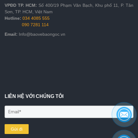
VPĐD
TP. HCM
:
Số 400/19 Phạm Văn Bạch, Khu phố 11, P. Tân
Sơn, TP. HCM, Việt Nam
Hotline:
034 4085 555
090 7281 114
Email:
Info@baovebaongoc.vn
LIÊN HỆ VỚI CHÚNG TÔI
Gửi đi