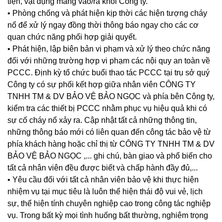
tiện, vật dụng mang vào/ra khỏi Công ty.
• Phòng chống và phát hiện kịp thời các hiện tượng cháy
nổ để xử lý ngay đồng thời thông báo ngay cho các cơ
quan chức năng phối hợp giải quyết.
• Phát hiện, lập biên bản vi phạm và xử lý theo chức năng
đối với những trường hợp vi phạm các nội quy an toàn về
PCCC. Định kỳ tổ chức buổi thao tác PCCC tại trụ sở quý
Công ty có sự phối kết hợp giữa nhân viên CÔNG TY
TNHH TM & DV BẢO VỆ BẢO NGỌC và phía bên Công ty,
kiểm tra các thiết bị PCCC nhằm phục vụ hiệu quả khi có
sự cố cháy nổ xảy ra. Cập nhật tất cả những thông tin,
những thông báo mới có liên quan đến công tác bảo vệ từ
phía khách hàng hoặc chỉ thị từ CÔNG TY TNHH TM & DV
BẢO VỆ BẢO NGỌC ,... ghi chú, bàn giao và phổ biến cho
tất cả nhân viên đều được biết và chấp hành đầy đủ,...
• Yêu cầu đối với tất cả nhân viên bảo vệ khi thực hiện
nhiệm vụ tại mục tiêu là luôn thể hiện thái độ vui vẻ, lịch
sự, thể hiện tính chuyên nghiệp cao trong công tác nghiệp
vụ. Trong bất kỳ mọi tình huống bất thường, nghiêm trọng