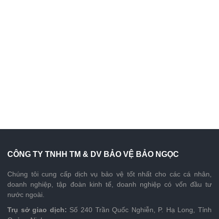
CÔNG TY TNHH TM & DV BẢO VỆ BẢO NGỌC
Chúng tôi cung cấp dịch vụ bảo vệ tốt nhất cho các cá nhân,
doanh nghiệp, tập đoàn kinh tế, doanh nghiệp có vốn đầu tư
nước ngoài.
Trụ sở giao dịch:
Số 240 Trần Quốc Nghiễn, P. Hạ Long, Tỉnh