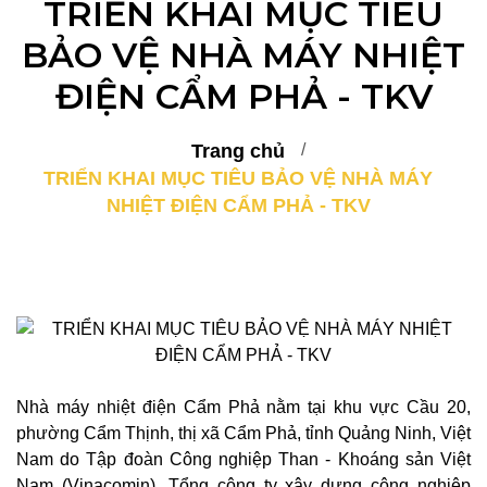
TRIỂN KHAI MỤC TIÊU
BẢO VỆ NHÀ MÁY NHIỆT
ĐIỆN CẨM PHẢ - TKV
Trang chủ
TRIỂN KHAI MỤC TIÊU BẢO VỆ NHÀ MÁY
NHIỆT ĐIỆN CẨM PHẢ - TKV
Nhà máy nhiệt điện Cẩm Phả nằm tại khu vực Cầu 20,
phường Cẩm Thịnh, thị xã Cẩm Phả, tỉnh Quảng Ninh, Việt
Nam do Tập đoàn Công nghiệp Than - Khoáng sản Việt
Nam (Vinacomin), Tổng công ty xây dựng công nghiệp