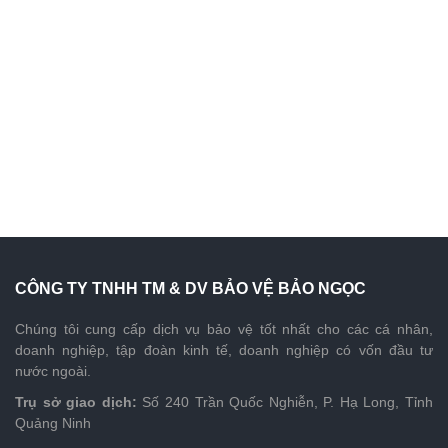
CÔNG TY TNHH TM & DV BẢO VỆ BẢO NGỌC
Chúng tôi cung cấp dịch vụ bảo vệ tốt nhất cho các cá nhân,
doanh nghiệp, tập đoàn kinh tế, doanh nghiệp có vốn đầu tư
nước ngoài.
Trụ sở giao dịch:
Số 240 Trần Quốc Nghiễn, P. Hạ Long, Tỉnh
Quảng Ninh